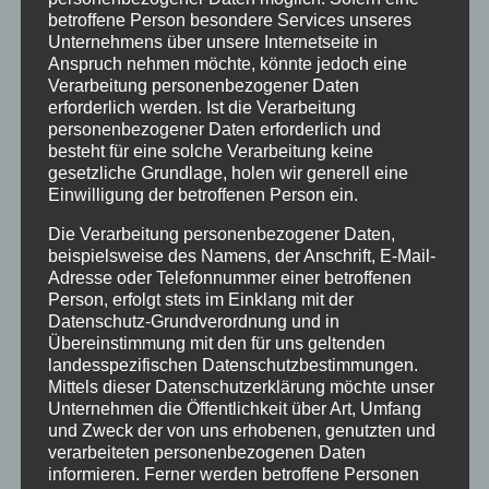
Warenkorbsystem und auf der Bestellseite nochmals deutlich
betroffene Person besondere Services unseres
mitgeteilt.
Unternehmens über unsere Internetseite in
Bei Zahlung per Nachnahme wird eine zusätzliche Gebühr in Höhe
Anspruch nehmen möchte, könnte jedoch eine
von [2,- Euro] fällig, die der Zusteller vor Ort erhebt. [Weitere Steuern
Verarbeitung personenbezogener Daten
oder Kosten fallen nicht an.]
erforderlich werden. Ist die Verarbeitung
personenbezogener Daten erforderlich und
Für digitale Inhalte (E-Books, Software, etc.) fallen keine
besteht für eine solche Verarbeitung keine
Versandkosten an.
gesetzliche Grundlage, holen wir generell eine
[Hinweis an Händler: Der folgende Passus ist notwendig, wenn
Einwilligung der betroffenen Person ein.
Sie eine Versandkostenpauschale angeben. Ansonsten können
sie den Passus entfernen]
Die Verarbeitung personenbezogener Daten,
beispielsweise des Namens, der Anschrift, E-Mail-
Die Versandkostenpauschale beträgt [Wert Versandkostenpauschale
Adresse oder Telefonnummer einer betroffenen
angeben] Euro. Die Versandkostenpauschale enthält die gesetzliche
Person, erfolgt stets im Einklang mit der
Mehrwertsteuer. Da die Mehrwertsteuer auf die
Datenschutz-Grundverordnung und in
Versandkostenpauschale abhängig von den erworbenen Waren
Übereinstimmung mit den für uns geltenden
berechnet wird, kann sie sich mindern, wenn Waren zu niedrigeren
landesspezifischen Datenschutzbestimmungen.
Umsatzsteuersätzen erworben werden (z.B. bei Erwerb von Büchern).
Mittels dieser Datenschutzerklärung möchte unser
Das bedeutet, dass die Versandkostenpauschale erst im Rahmen
Unternehmen die Öffentlichkeit über Art, Umfang
des Bestellprozesses endgültig berechnet werden kann. Sie kann
und Zweck der von uns erhobenen, genutzten und
dabei jedoch nicht höher, sondern nur zu Ihren Gunsten niedriger
verarbeiteten personenbezogenen Daten
werden.
informieren. Ferner werden betroffene Personen