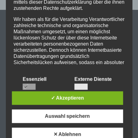
mittels dieser Datenschutzerklärung über die ihnen
zustehenden Rechte aufgeklärt.
Wir haben als für die Verarbeitung Verantwortlicher
zahlreiche technische und organisatorische
Maßnahmen umgesetzt, um einen möglichst
lückenlosen Schutz der über diese Internetseite
1. VORSITZENDER
verarbeiteten personenbezogenen Daten
sicherzustellen. Dennoch können Internetbasierte
Werner Mähringer
Datenübertragungen grundsätzlich
Sicherheitslücken aufweisen, sodass ein absoluter
w.maehringer@fsr-schneesport.de
Schutz nicht gewährleistet werden kann. Aus
diesem Grund steht es jeder betroffenen Person
06205/16859
Essenziell
Externe Dienste
frei, personenbezogene Daten auch auf
alternativen Wegen, beispielsweise telefonisch, an
uns zu übermitteln.
✓ Akzeptieren
BEGRIFFSBESTIMMUNGEN
2. VORSITZENDER
Die Datenschutzerklärung beruht auf den
Auswahl speichern
Begrifflichkeiten, die durch den Europäischen
Dieter Werner
Richtlinien- und Verordnungsgeber beim Erlass
der Datenschutz-Grundverordnung (DS-GVO)
d.werner@fsr-schneesport.de
✕ Ablehnen
verwendet wurden. Unsere Datenschutzerklärung